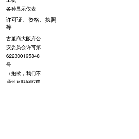
工机
​各种显示仪表
许可证、资格、执照
等
​古董商大阪府公
安委员会许可第
622300195848
号
​（抱歉，我们不
通过互联网或电
话购买）
地址
〒571-0029