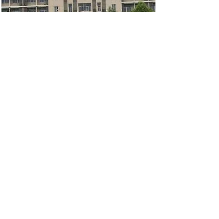
国際言語教育部門
​ニーズに合った言語教育を提供
info[at]shinshikikaku.com​
メールアドレスの「[at]」は「＠」に置き換えて
くださ
い。
​営業メールは日本データ通信協会に通報しま
す。